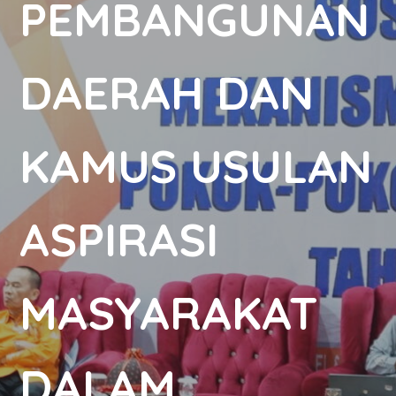
PEMBANGUNAN
DAERAH DAN
KAMUS USULAN
ASPIRASI
MASYARAKAT
DALAM