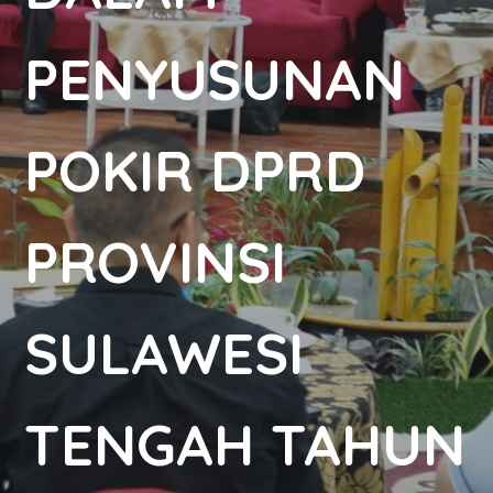
PENYUSUNAN
POKIR DPRD
PROVINSI
SULAWESI
TENGAH TAHUN