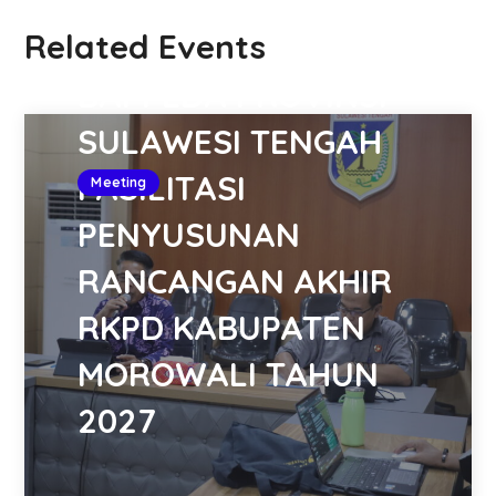
Related Events
JUNE 25, 2026
BAPPEDA PROVINSI
SULAWESI TENGAH
FASILITASI
Meeting
PENYUSUNAN
RANCANGAN AKHIR
RKPD KABUPATEN
MOROWALI TAHUN
2027