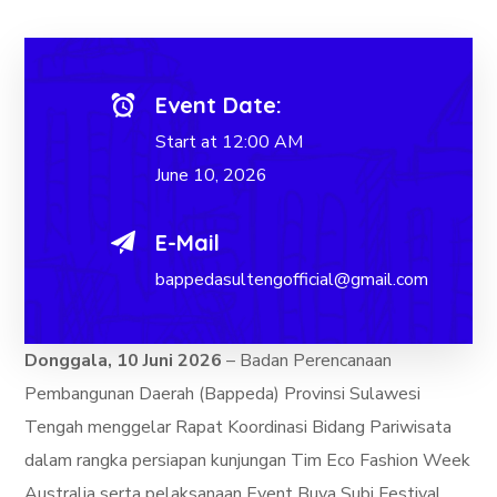
Event Date:
Start at 12:00 AM
June 10, 2026
E-Mail
bappedasultengofficial@gmail.com
Donggala, 10 Juni 2026
– Badan Perencanaan
Pembangunan Daerah (Bappeda) Provinsi Sulawesi
Tengah menggelar Rapat Koordinasi Bidang Pariwisata
dalam rangka persiapan kunjungan Tim Eco Fashion Week
Australia serta pelaksanaan Event Buya Subi Festival