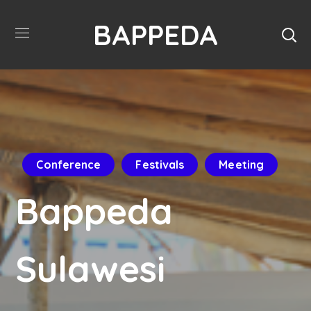
BAPPEDA
Conference
Festivals
Meeting
Bappeda
Sulawesi