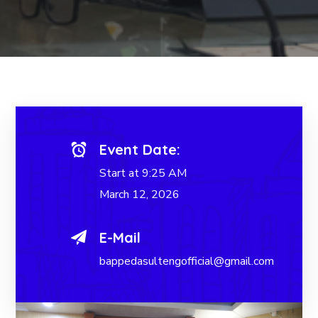
Event Date:
Start at 9:25 AM
March 12, 2026
E-Mail
bappedasultengofficial@gmail.com