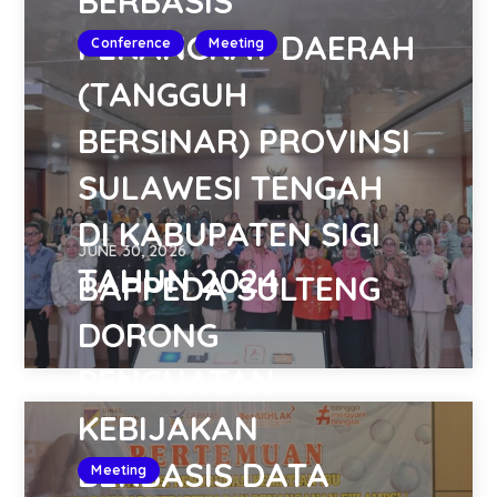
BERBASIS
PERANGKAT DAERAH
Conference
Meeting
(TANGGUH
BERSINAR) PROVINSI
SULAWESI TENGAH
DI KABUPATEN SIGI
JUNE 30, 2026
TAHUN 2024
BAPPEDA SULTENG
DORONG
PENGUATAN
KEBIJAKAN
BERBASIS DATA
Meeting