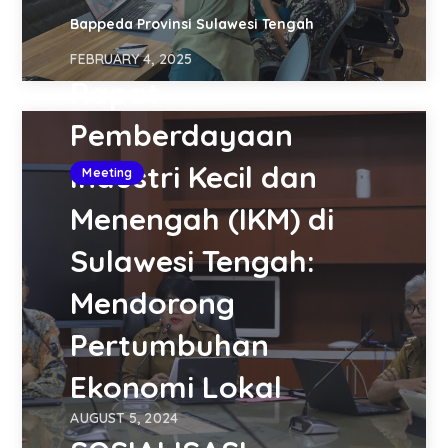
Bappeda Provinsi Sulawesi Tengah
FEBRUARY 4, 2025
Rapat
Pemberdayaan
Industri Kecil dan
Meeting
Menengah (IKM) di
Sulawesi Tengah:
Mendorong
Pertumbuhan
Ekonomi Lokal
AUGUST 5, 2024