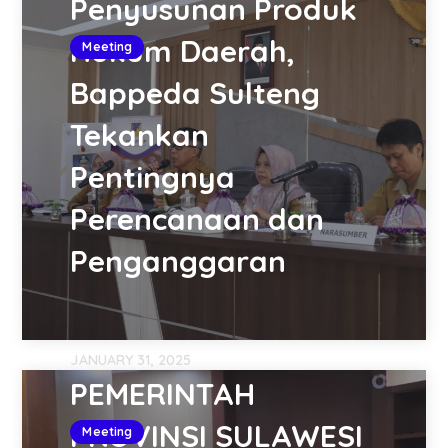
Penyusunan Produk
Hukum Daerah,
Meeting
Bappeda Sulteng
Tekankan
Pentingnya
Perencanaan dan
Penganggaran
JANUARY 31, 2025
PEMERINTAH
PROVINSI SULAWESI
Meeting