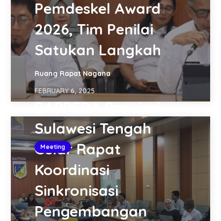
Pemdeskel Award
2026, Tim Penilai
Satukan Langkah
Ruang Rapat Nagana
FEBRUARY 6, 2025
BAPPEDA Provinsi
Sulawesi Tengah
Gelar Rapat
Meeting
Koordinasi
Sinkronisasi
Pengembangan