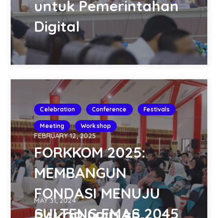
untuk Pemerintahan
Digital
Celebration
Conference
Festivals
Meeting
Workshop
FEBRUARY 12, 2025
FORKKOM 2025:
MEMBANGUN
FONDASI MENUJU
MAY 31, 2024
SULTENG EMAS 2045
RAKOR PPID SE-