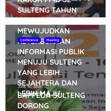
SULTENG TAHUN
2024 :
MEWUJUDKAN
KETERBUKAAN
Conference
Meeting
INFORMASI PUBLIK
MENUJU SULTENG
YANG LEBIH
SEJAHTERA DAN
JUNE 30, 2026
LEBIH MAJU
BAPPEDA SULTENG
DORONG