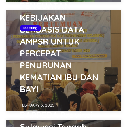
PENGUATAN
KEBIJAKAN
BERBASIS DATA
Meeting
AMPSR UNTUK
PERCEPAT
PENURUNAN
KEMATIAN IBU DAN
BAYI
FEBRUARY 6, 2025
BAPPEDA Provinsi
Sulawesi Tengah