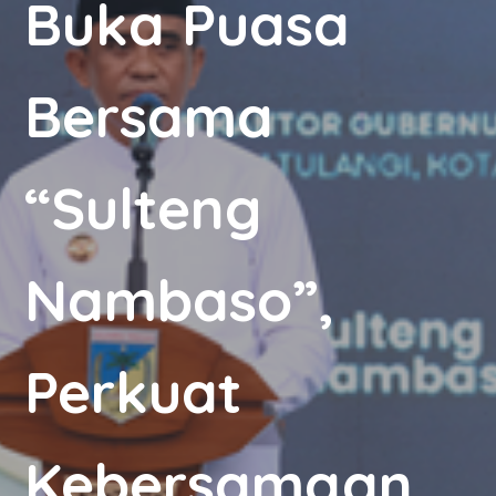
Buka Puasa
Bersama
“Sulteng
Nambaso”,
Perkuat
Kebersamaan