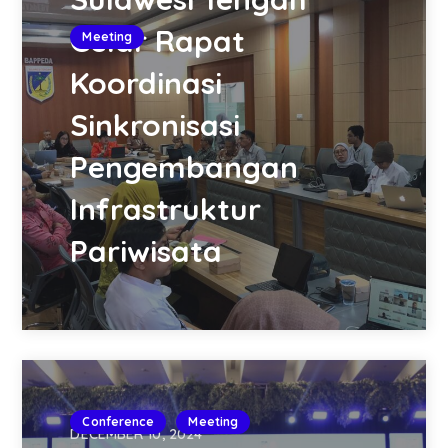
Gelar Rapat
Meeting
Koordinasi
Sinkronisasi
Pengembangan
Infrastruktur
Pariwisata
Conference
Meeting
DECEMBER 10, 2024