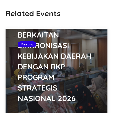
PROVINSI SULAWESI
Related Events
TENGAH MELAKUKAN
RAPAT KOORDINASI
BERKAITAN
SINKRONISASI
Meeting
KEBIJAKAN DAERAH
DENGAN RKP
PROGRAM
STRATEGIS
NASIONAL 2026