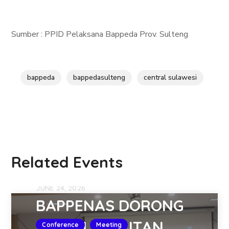
Sumber : PPID Pelaksana Bappeda Prov. Sulteng
bappeda
bappedasulteng
central sulawesi
Related Events
JUNE 24, 2026
BAPPENAS DORONG
KEBERLANJUTAN
Conference
Meeting