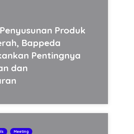
 Penyusunan Produk
rah, Bappeda
kankan Pentingnya
an dan
aran
ls
Meeting