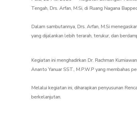
Tengah, Drs. Arfan, M.Si, di Ruang Nagana Bappe
Dalam sambutannya, Drs. Arfan, M.Si menegaskan
yang dijalankan lebih terarah, terukur, dan berda
Kegiatan ini menghadirkan Dr. Rachman Kurniaw
Ananto Yanuar SST., M.P.W.P yang membahas pen
Melalui kegiatan ini, diharapkan penyusunan Ren
berkelanjutan.