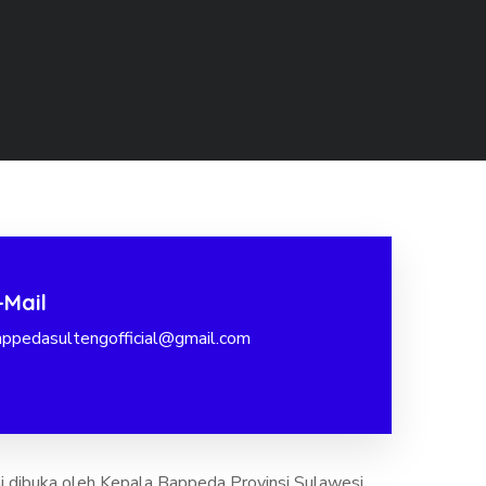
-Mail
appedasultengofficial@gmail.com
dibuka oleh Kepala Bappeda Provinsi Sulawesi