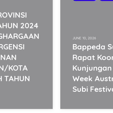
ROVINSI
AHUN 2024
NGHARGAAN
JUNE 10, 2026
RGENSI
Bappeda Su
UNAN
Rapat Koor
N/KOTA
Kunjungan 
H TAHUN
Week Austr
Subi Festiv