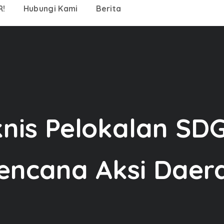
R!
Hubungi Kami
Berita
nis Pelokalan SD
encana Aksi Daer