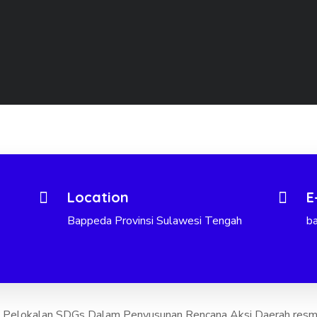
Location
E
Bappeda Provinsi Sulawesi Tengah
b
 Pelokalan SDGs Dalam Penyusunan Rencana Aksi Daerah resmi 