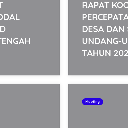
T
RAPAT KOO
MODAL
PERCEPAT
PD
DESA DAN 
 TENGAH
UNDANG-U
TAHUN 20
Meeting