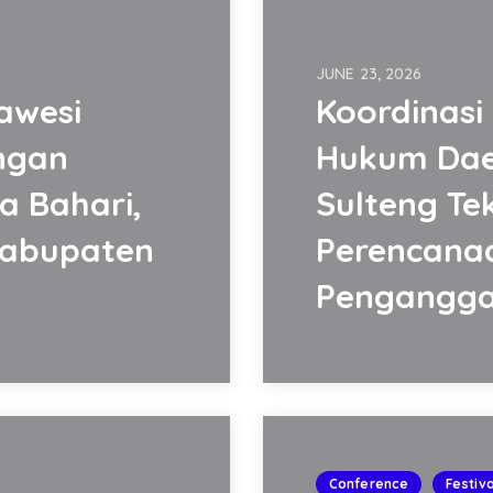
JUNE 23, 2026
awesi
Koordinasi
ngan
Hukum Dae
a Bahari,
Sulteng Te
Kabupaten
Perencana
Pengangg
Conference
Festiva