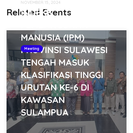
NOVEMBER 15, 2024
Related Events
INDEKS
PEMBANGUNAN
MANUSIA (IPM)
PROVINSI SULAWESI
Meeting
TENGAH MASUK
KLASIFIKASI TINGGI
URUTAN KE-6 DI
KAWASAN
SULAMPUA