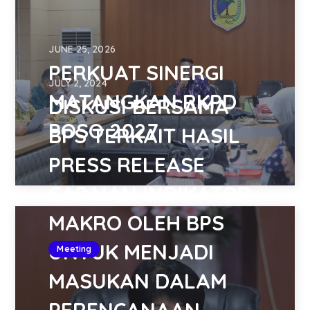
JUNE 25, 2026
PERKUAT SINERGI
JULY 2, 2024
MATANGKAN RKPD
DISKUSI BERSAMA
POSO 2027
BPS TERKAIT HASIL
PRESS RELEASE
CAPAIAN INDIKATOR
MAKRO OLEH BPS
UNTUK MENJADI
Meeting
MASUKAN DALAM