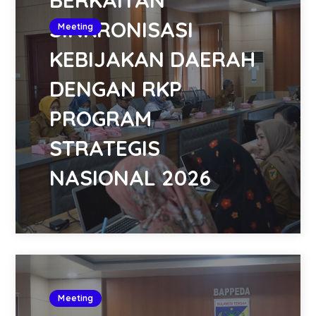
BERKAITAN
SINKRONISASI
Meeting
KEBIJAKAN DAERAH
DENGAN RKP
PROGRAM
STRATEGIS
NASIONAL 2026
Meeting